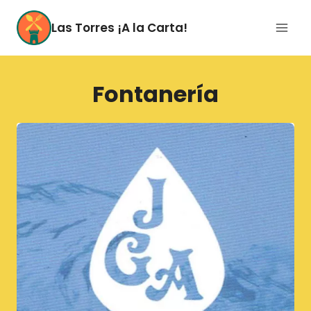
Saltar
al
Las Torres ¡A la Carta!
contenido
Fontanería