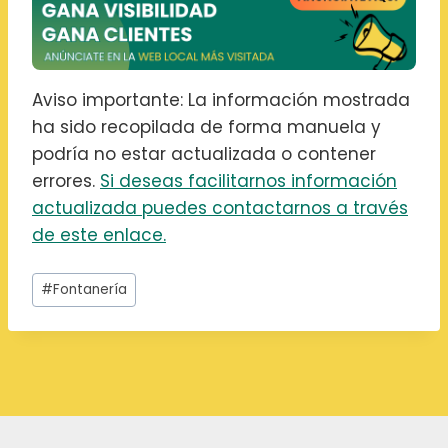
Aviso importante: La información mostrada
ha sido recopilada de forma manuela y
podría no estar actualizada o contener
errores.
Si deseas facilitarnos información
actualizada puedes contactarnos a través
de este enlace.
Etiquetas
#
Fontanería
de
la
entrada:
Navegación
de