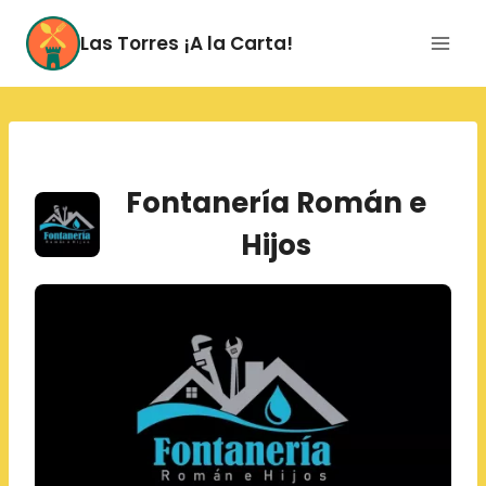
Saltar
al
Las Torres ¡A la Carta!
contenido
Fontanería Román e
Hijos