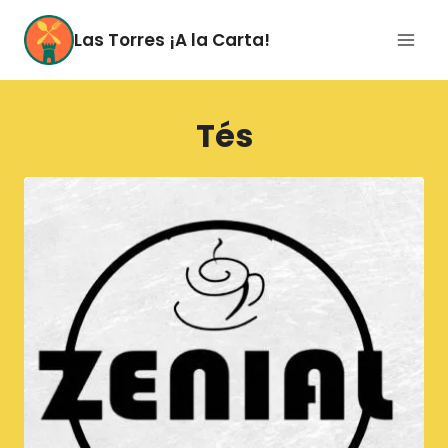
Saltar
al
Las Torres ¡A la Carta!
contenido
Tés