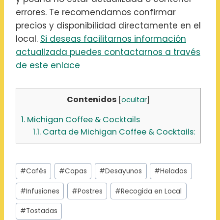
errores. Te recomendamos confirmar
precios y disponibilidad directamente en el
local.
Si deseas facilitarnos información
actualizada puedes contactarnos a través
de este enlace
Contenidos
[
ocultar
]
1.
Michigan Coffee & Cocktails
1.1.
Carta de Michigan Coffee & Cocktails:
Etiquetas
#
Cafés
#
Copas
#
Desayunos
#
Helados
de
la
#
Infusiones
#
Postres
#
Recogida en Local
entrada:
#
Tostadas