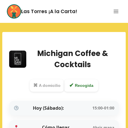
Saltar
al
Las Torres ¡A la Carta!
contenido
Michigan Coffee &
Cocktails
✖
✔
A domicilio
Recogida
Hoy (Sábado):
15:00-01:00
Cómo llegar
Abrir mapa